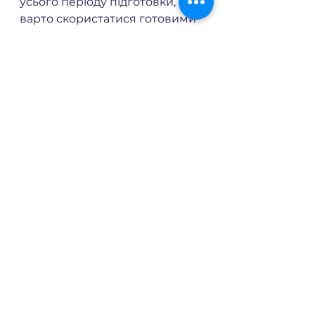
усього періоду підготовки, 
варто скористатися готовими 
варіантами і віддати перевагу 
одному з них!
Handmade AdventCalendar
Дивитися всі
Останні пости