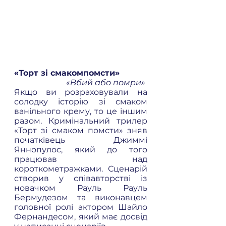
«Торт зі смакомпомсти» 
«Вбий або помри» 
Якщо ви розраховували на 
солодку історію зі смаком 
ванільного крему, то це іншим 
разом. Кримінальний трилер 
«Торт зі смаком помсти» зняв 
початківець Джиммі 
Яннопулос, який до того 
працював над 
короткометражками. Сценарій 
створив у співавторстві із 
новачком Рауль Рауль 
Бермудезом та виконавцем 
головної ролі актором Шайло 
Фернандесом, який має досвід 