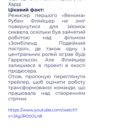
Харді 
Цікавий факт: 
Режисер першого «Венома» 
Рубен Фляйшер не зміг 
повернутися для зйомок 
сиквела, оскільки був зайнятий 
роботою над фільмом 
«Зомбіленд: Подвійний 
постріл», де також одну з 
центральних ролей зіграв Вуді 
Гаррельсон. Але Фляйшер 
залишився в проекті в якості 
продюсера. 
Отож, пропоную переглянути 
трейлер, щоб оцінити роботу 
трансформованої команди, що 
працювала над створенням 
стрічки.
https://www.youtube.com/watch?
v=JAgJROtOLn8