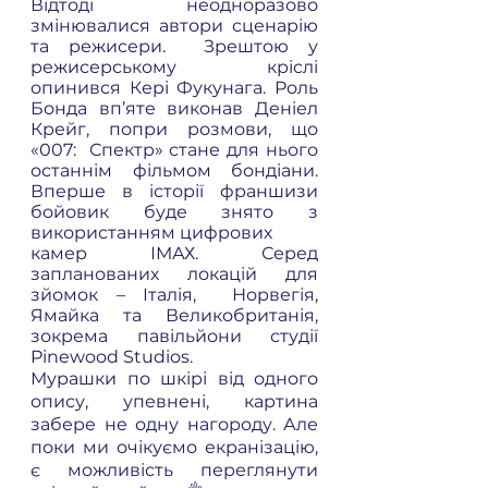
Відтоді неодноразово 
змінювалися автори сценарію 
та режисери.  Зрештою у 
режисерському кріслі 
опинився Кері Фукунага. Роль 
Бонда вп’яте виконав Деніел 
Крейг, попри розмови, що 
«007:  Спектр» стане для нього 
останнім фільмом бондіани. 
Вперше в історії франшизи 
бойовик буде знято з 
використанням цифрових
камер ІМАХ. Серед 
запланованих локацій для 
зйомок – Італія,  Норвегія, 
Ямайка та Великобританія, 
зокрема павільйони студії 
Pinewood Studios. 
Мурашки по шкірі від одного 
опису, упевнені, картина 
забере не одну нагороду. Але 
поки ми очікуємо екранізацію, 
є можливість переглянути 