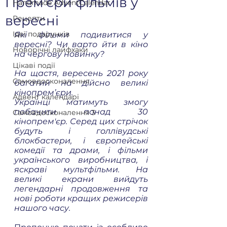
Прем'єри фільмів у
Handmade AdventCalendar
вересні
Рецепти
Ідеї подарунків
Які фільми подивитися у 
вересні? Чи варто йти в кіно 
Новорічні лайфхаки
на чергову новинку? 
Цікаві події
На щастя, вересень 2021 року 
Cамовдосконалення
багатий на дійсно великі 
кінопрем’єри. 
Адвент календарі
Українці матимуть змогу 
побачити понад 30 
Самовдосконалення 3
кінопрем'єр. Серед цих стрічок 
будуть і голлівудські 
блокбастери, і європейські 
комедії та драми, і фільми 
українського виробництва, і 
яскраві мультфільми. На 
великі екрани вийдуть 
легендарні продовження та 
нові роботи кращих режисерів 
нашого часу.  