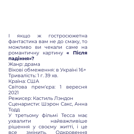
І якщо ж гостросюжетна 
фантастика вам не до смаку, то 
можливо ви чекали саме на 
романтичну картину 
« Після 
падіння»?  
Жанр: драма 
Вікові обмеження: в Україні 16+ 
Тривалість: 1 г. 39 хв.  
Країна: США 
Світова прем'єра: 1 вересня 
2021 
Режисер: Кастиль Лэндон 
Сценаристи: Шэрон Сакс, Анна 
Тодд 
У третьому фільмі Тесса має 
ухвалити найважливіше 
рішення у своєму житті, і це 
все змінить. Одкровення 