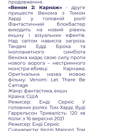
продовження. 
«Веном 2: Карнаж» 
- друге 
пришестя Венома з Томом 
Харді у головній ролі! 
Фантастичний блокбастер 
виходить на новий рівень 
екшну і візуальних ефектів.  
Над світом нависла загроза. 
Тандем Едді Брока та 
інопланетного симбіота 
Венома кидає свою силу проти 
нового ворога – нестримного 
монстра-вбивці Карнажа. 
Оригінальна назва мовою 
фільму: Venom: Let There Be  
Carnage  
Жанр: фантастика, екшн 
Країна: США
Режисер: Енді Серкіс У 
головних ролях: Том Харді, Вуді 
Гаррельсон Тривалість: 120 хв 
Коли: з 16 вересня 2021 
Режисер: Енді Серкіс 
Сценаристи: Келлі Марсел, Том 