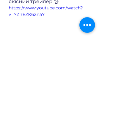
якісний трейлер 👌
https://www.youtube.com/watch?
v=YZREZK62naY
І звісно, розкажемо про 
декілька новинок для дітей
😊
«Небесний замок Лапута 
(0+)» / «Castle in  the Sky» 
«Небесний замок Лапута» став 
першим фільмом створеної у 
1985 році студії Джіблі. Його 
було завершено лише за 10 
днів до
початку прокату. Сьогодні його 