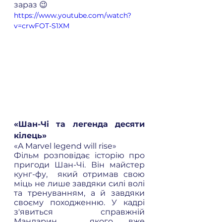
зараз 😉
https://www.youtube.com/watch?
v=crwFOT-S1XM
«Шан-Чі та легенда десяти 
кілець» 
«A Marvel legend will rise» 
Фільм розповідає історію про 
пригоди Шан-Чі. Він майстер 
кунг-фу,  який отримав свою 
міць не лише завдяки силі волі 
та тренуванням, а й завдяки 
своєму походженню. У кадрі 
з'явиться справжній 
Мандарин,  якого вже 