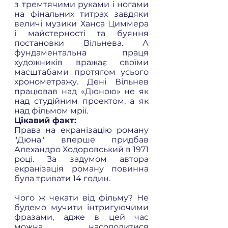
з тремтячими руками і ногами 
на фінальних титрах завдяки 
величі музики Ханса Циммера 
і майстерності та буяння 
постановки Вільнева. А 
фундаментальна праця 
художників вражає своїми 
масштабами протягом усього 
хронометражу. Дені Вільнев 
працював над «Дюною» не як 
над студійним проектом, а як 
над фільмом мрії. 
Цікавий факт: 
Права на екранізацію роману 
"Дюна" вперше придбав 
Алехандро Ходоровський в 1971  
році. За задумом автора 
екранізація роману повинна 
була тривати 14 годин.
Чого ж чекати від фільму? Не 
будемо мучити інтригуючими 
фразами, адже в цей час 
можна насолодитися 