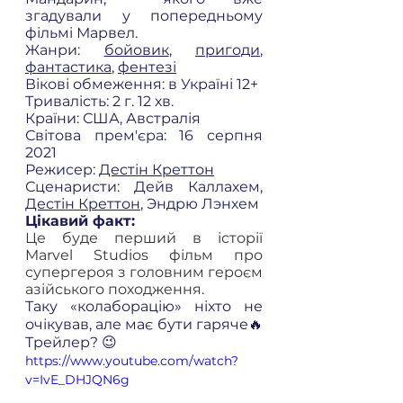
згадували у попередньому 
фільмі Марвел. 
Жанри: 
бойовик
, 
пригоди
, 
фантастика
, 
фентезі
Вікові обмеження: в Україні 12+ 
Тривалість: 2 г. 12 хв.  
Країни: США, Австралія 
Світова прем'єра: 16 серпня 
2021 
Режисер: 
Дестін Креттон
Сценаристи: Дейв Каллахем, 
Дестін Креттон
, Эндрю Лэнхем 
Цікавий факт: 
Це буде перший в історії 
Marvel Studios фільм про 
супергероя з головним героєм 
азійського походження. 
Таку «колаборацію» ніхто не 
очікував, але має бути гаряче🔥 
Трейлер? 😉
https://www.youtube.com/watch?
v=IvE_DHJQN6g