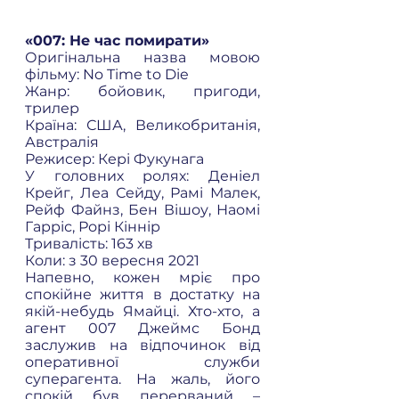
«007: Не час помирати» 
Оригінальна назва мовою 
фільму: No Time to Die  
Жанр: бойовик, пригоди, 
трилер 
Країна: США, Великобританія, 
Австралія 
Режисер: Кері Фукунага 
У головних ролях: Деніел 
Крейг, Леа Сейду, Рамі Малек, 
Рейф Файнз, Бен Вішоу, Наомі 
Гарріс, Рорі Кіннір 
Тривалість: 163 хв 
Коли: з 30 вересня 2021 
Напевно, кожен мріє про 
спокійне життя в достатку на 
якій-небудь Ямайці. Хто-хто, а 
агент 007 Джеймс Бонд 
заслужив на відпочинок від 
оперативної служби 
суперагента. На жаль, його 
спокій був перерваний – 