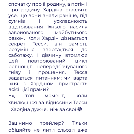
спочатку про її родину, а потім і 
про родину Хардіна ставлять 
усе, що вони знали раніше, під 
сумнів і ускладнюють 
відстоювання їхнього насилу 
завойованого майбутнього 
разом. Коли Хардін дізнається 
секрет Тесси, він замість 
розуміння звертається до 
саботажу. І дівчину втомлює 
цей повторюваний цикл 
ревнощів, непередбачуваного 
гніву і прощення. Тесса 
задається питанням: чи варта 
їхня з Хардіном пристрасть 
всієї цієї драми? 
Ех, той момент, коли 
хвилюєшся за відносини Тесси 
і Хардіна дужче,  ніж за свої 😅
Зацінимо трейлер? Тільки 
обіцяйте не лити сльози вже 