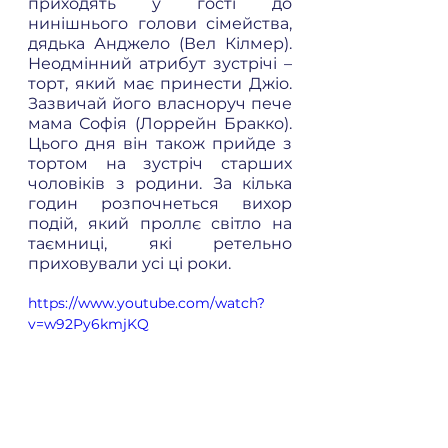
приходять у гості до 
нинішнього голови сімейства, 
дядька Анджело (Вел Кілмер). 
Неодмінний атрибут зустрічі – 
торт, який має принести Джіо. 
Зазвичай його власноруч пече 
мама Софія (Лоррейн Бракко). 
Цього дня він також прийде з 
тортом на зустріч старших 
чоловіків з родини. За кілька 
годин розпочнеться вихор 
подій, який проллє світло на 
таємниці, які ретельно 
приховували усі ці роки.
https://www.youtube.com/watch?
v=w92Py6kmjKQ