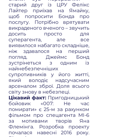
старий друг із ЦРУ Фелікс 
Лайтер приїхав на Ямайку,  
щоб попросити Бонда про 
послугу. Потрібно врятувати 
викраденого вченого – звучить 
досить просто для 
суперагента, але все 
виявилося набагато складніше, 
ніж здавалося на перший 
погляд.  Джеймс Бонд 
зустрінеться з одним із 
найнебезпечніших 
супротивників у його житті, 
який володіє надсучасним 
арсеналом зброї. Доля всього 
світу знову в небезпеці. 
Цікавий факт: 
Пригодницький 
бойовик «007: Не час 
помирати» є 25-м за рахунком 
фільмом про спецагента МІ-6 
за мотивами творів Яна 
Флемінга. Розробка проекту 
почалася навесні 2016 року.  