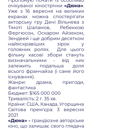
Пропоную почати із особливо 
очікуваної кінострічки 
«Дюна»
. 
Уже з 16 вересня на великих 
екранах можна спостерігати 
акторську гру Дені Вільнева з 
Тімоті Шаламов,  Ребеккою 
Фергюсон, Оскаром Айзеком, 
Зендеей і ще добрим десятком 
найяскравіших зірок у 
головних ролях.  Для цього 
фільму касові збори стануть 
визначальними - від них 
залежить подальша доля 
всього франчайза (і саме його 
існування). 
Жанри: драма, пригоди, 
фантастика 
Бюджет: $165 000 000 
Тривалість: 2 г. 35 хв.  
Країни: США, Канада, Угорщина 
Світова прем'єра: 3 вересня 
2021 
«Дюна» - 
грандіозне авторське 
кіно, що залишає свого глядача 