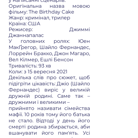
у написанні сценаріїв. 
Оригінальна назва мовою 
фільму: The Birthday Cake  
Жанр: кримінал, трилер 
Країна: США 
Режисер: Джиммі 
Джаннапалас 
У головних ролях: Юен 
МакҐрегор, Шайло Фернандес, 
Лоррейн Бракко, Джон Магаро, 
Вел Кілмер, Ешлі Бенсон 
Тривалість: 93 хв 
Коли: з 15 вересня 2021  
Декілька слів про сюжет, щоб 
підігріти цікавість: Джіо (Шайло 
Фернандес) виріс у великій 
дружній родині. Саме так – 
дружними і великими – 
прийнято називати сімейства 
мафії. 10 років тому його батька 
не стало. Відтоді у день його 
смерті родина збирається, аби 
вшанувати його пам'ять. Усі 