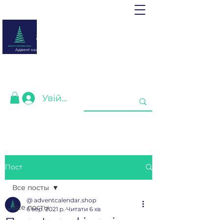
adventcalendar.shop
Адвент календар - це календар очікування Різдва або Нового
року.
Ми зібрали найкращі для Вас❤️
Увійти
Пост
Все посты
@ adventcalendar.shop
Все посты
6 вер. 2021 р.
Читати 6 хв