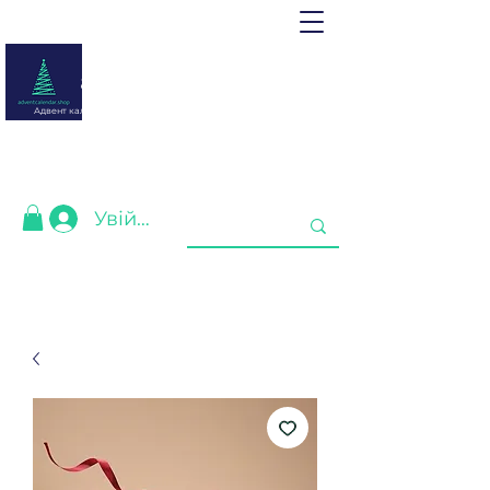
adventcalendar.shop
Адвент календар - це календар очікування Різдва або Нового
року.
Ми зібрали найкращі для Вас❤️
Увійти