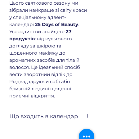
Цього святкового сезону ми
зібрали найкраще зі світу краси
у спеціальному адвент-
календарі
25 Days of Beauty
.
Усередині ви знайдете
27
продуктів
: від культового
догляду за шкірою та
щоденного макіяжу до
ароматних засобів для тіла й
волосся. Це ідеальний спосіб
вести зворотний відлік до
Різдва, даруючи собі або
близькій людині щоденні
приємні відкриття.
Що входить в календар
Bath & Body Works
A Thousand
Wishes Fine Fragrance Body Mist