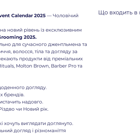
Що входить в
vent Calendar 2025
— Чоловічий
9 засобів для д
на новий рівень із ексклюзивним
(включаючи 4 у 
Grooming 2025.
ESPA The Hydr
льно для сучасного джентльмена та
розмір)
ччя, волосся, тіла та догляду за
Vichy Minéral 
чекають продукти від преміальних
Squalane Moist
Rituals, Molton Brown, Barber Pro та
(делюкс-форм
Vichy Capital S
SPF50+ 15 мл 
щоденного догляду.
Peter Thomas 
х брендів.
мл (делюкс-ф
Purifide by Ac
 вистачить надовго.
Patches 12 шт.
іздво чи Новий рік.
Uriage Bariede
мл (повний ро
кі хочуть виглядати доглянуто.
Avant 8-Hour A
льний догляд і різноманіття
Hyaluronic Fac