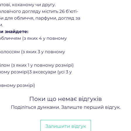
розмір)
тові, коханому чи другу.
Rodial Vitamin
овічого догляду містить 26 б’юті-
мл (делюкс-ф
и для обличчя, парфуми, догляд за
Cetaphil Salicy
и.
(делюкс-форм
ви знайдете:
5 засобів для д
 обличчям (з яких 4 у повному
(включаючи 3 у 
Philip Kingsle
волоссям (з яких 3 у повному
(делюкс-форм
Denman Be-Bop
ілом (з яких 1 у повному розмірі)
American Crew
ому розмірі)3 аксесуари (усі 3 у
(повний розмі
TIGI Bed Head 
повному розмірі)
57 г (повний р
Grow Gorgeous 
Поки що немає відгуків
Booster 30 мл 
4 засоби для до
Поділіться думками. Залиште перший відгук.
1 у повному розм
Molton Brown 
and Shower Ge
Залишити відгук