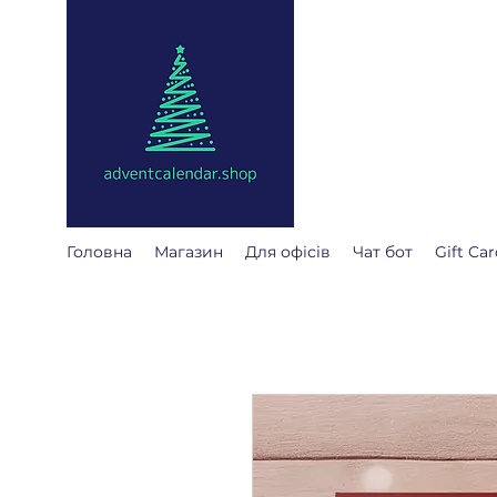
adventcalendar
Адвент календар - це к
Ми зібрали найкращі д
Головна
Магазин
Для офісів
Чат бот
Gift Car