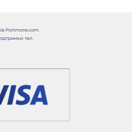
ssociates Support Breath
 Oil 9 мл (делюкс-формат)
al Shave Gel 175 мл (повний
F 50+ Everyday Face Lotion
жів Portmone.com.
 розмір)
ідтримки: тел.
ючаючи 1 у повному
ntiel - Cardamom & Patchouli
 розмір)
Tea Cologne 10 мл (делюкс-
p Sleep Pillow Spray 10 мл
ат)
ключаючи 3 у повному
it (повний розмір)
er Eye Mask 3 шт. (повний
y Facial Radiance Pads 10 шт.
ат)