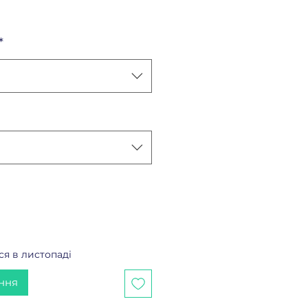
на
*
ся в листопаді
ння