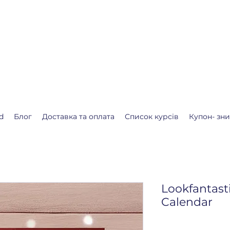
.shop
алендар очікування Різдва або Нового року.
ля Вас❤️
d
Блог
Доставка та оплата
Список курсів
Купон- зн
Lookfantas
Calendar