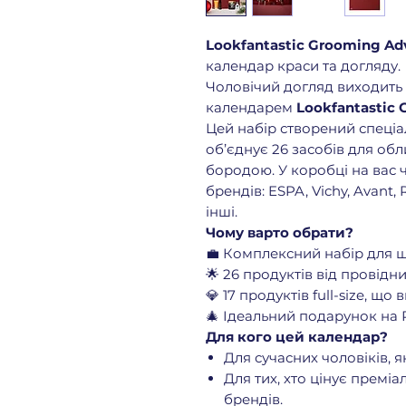
Lookfantastic Grooming Ad
календар краси та догляду.
Чоловічий догляд виходить 
календарем
Lookfantastic 
Цей набір створений спеціа
об’єднує 26 засобів для обли
бородою. У коробці на вас 
брендів: ESPA, Vichy, Avant, 
інші.
Чому варто обрати?
💼 Комплексний набір для 
🌟 26 продуктів від провідни
💎 17 продуктів full-size, що
🎄 Ідеальний подарунок на Р
Для кого цей календар?
Для сучасних чоловіків, я
Для тих, хто цінує преміа
брендів.