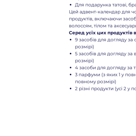
Для подарунка татові, бра
Цей адвент-календар для чол
продуктів, включаючи засоб
волоссям, тілом та аксесуар
Серед усіх цих продуктів 
9 засобів для догляду за
розмірі)
5 засобів для догляду за 
розмірі)
4 засоби для догляду за т
3 парфуми (з яких 1 у повн
повному розмірі)
2 різні продукти (усі 2 у 