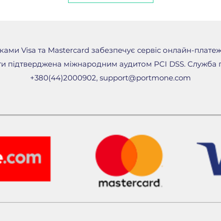
Aromatherapy A
Bath & Shower
BullDog Origin
розмір)
Bondi Sands SP
ами Visa та Mastercard забезпечує сервіс онлайн-плате
75 мл (повний
и підтверджена міжнародним аудитом PCI DSS. Служба п
3 парфуми (вкл
розмірі):
+380(44)2000902,
support@portmone.com
Rituals L'Esse
50 мл (повний
Murdock Black 
формат)
This Works Dee
(делюкс-форм
3 аксесуари (в
розмірі):
LF Grooming K
Barber Pro Und
розмір)
First Aid Beaut
(делюкс-форм