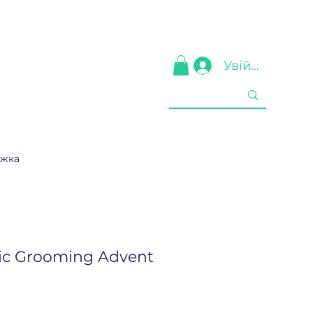
Увійти
ижка
tic Grooming Advent