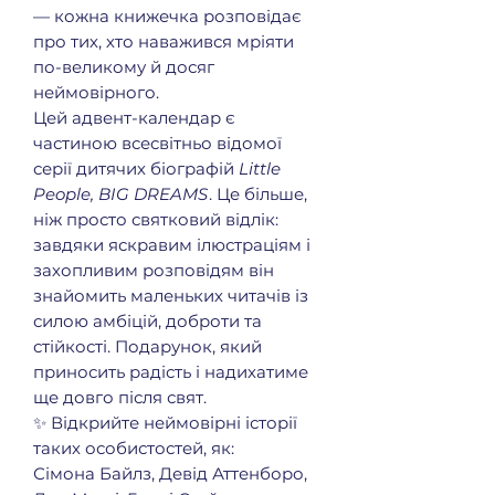
— кожна книжечка розповідає
про тих, хто наважився мріяти
по-великому й досяг
неймовірного.
Цей адвент-календар є
частиною всесвітньо відомої
серії дитячих біографій
Little
People, BIG DREAMS
. Це більше,
ніж просто святковий відлік:
завдяки яскравим ілюстраціям і
захопливим розповідям він
знайомить маленьких читачів із
силою амбіцій, доброти та
стійкості. Подарунок, який
приносить радість і надихатиме
ще довго після свят.
✨ Відкрийте неймовірні історії
таких особистостей, як:
Сімона Байлз, Девід Аттенборо,