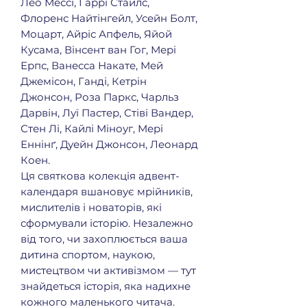
Лео Мессі, Гаррі Стайлс,
Флоренс Найтінгейл, Усейн Болт,
Моцарт, Айріс Апфель, Яйой
Кусама, Вінсент ван Гог, Мері
Ерпс, Ванесса Накате, Мей
Джемісон, Ганді, Кетрін
Джонсон, Роза Паркс, Чарльз
Дарвін, Луї Пастер, Стіві Вандер,
Стен Лі, Кайлі Міноуг, Мері
Еннінґ, Дуейн Джонсон, Леонард
Коен.
Ця святкова колекція адвент-
календаря вшановує мрійників,
мислителів і новаторів, які
сформували історію. Незалежно
від того, чи захоплюється ваша
дитина спортом, наукою,
мистецтвом чи активізмом — тут
знайдеться історія, яка надихне
кожного маленького читача.