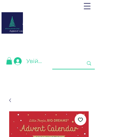
adventcalendar.shop
Адвент календар - це календар очікування Різдва або Нового
року.
Ми зібрали найкращі для Вас❤️
Увійти