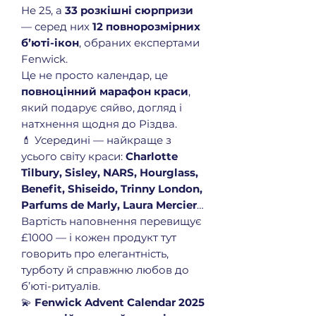
Не 25, а
33 розкішні сюрпризи
— серед них
12 повнорозмірних
б’юті-ікон
, обраних експертами
Fenwick.
Це не просто календар, це
повноцінний марафон краси
,
який подарує сяйво, догляд і
натхнення щодня до Різдва.
💄 Усередині — найкраще з
усього світу краси:
Charlotte
Tilbury, Sisley, NARS, Hourglass,
Benefit, Shiseido, Trinny London,
Parfums de Marly, Laura Mercier
…
Вартість наповнення перевищує
£1000 — і кожен продукт тут
говорить про елегантність,
турботу й справжню любов до
б’юті-ритуалів.
💫
Fenwick Advent Calendar 2025