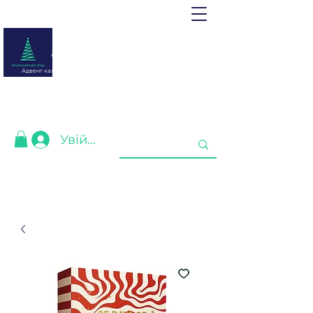
adventcalendar.shop
Адвент календар - це календар очікування Різдва або Нового
року.
Ми зібрали найкращі для Вас❤️
Увійти