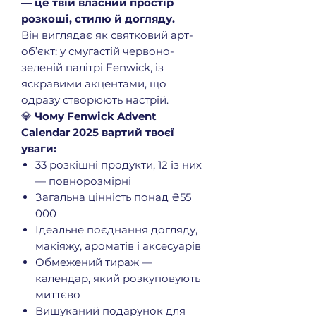
— це твій власний простір
розкоші, стилю й догляду.
Він виглядає як святковий арт-
об’єкт: у смугастій червоно-
зеленій палітрі Fenwick, із
яскравими акцентами, що
одразу створюють настрій.
💎
Чому Fenwick Advent
Calendar 2025 вартий твоєї
уваги:
33 розкішні продукти, 12 із них
— повнорозмірні
Загальна цінність понад ₴55
000
Ідеальне поєднання догляду,
макіяжу, ароматів і аксесуарів
Обмежений тираж —
календар, який розкуповують
миттєво
Вишуканий подарунок для