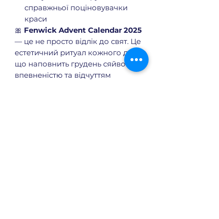
справжньої поціновувачки
краси
🎀
Fenwick Advent Calendar 2025
— це не просто відлік до свят. Це
естетичний ритуал кожного дня,
що наповнить грудень сяйвом,
впевненістю та відчуттям
винятковості. Подаруй його собі
чи близькій людині — і зроби це
Різдво дійсно феноменальним.
Що входить в календар
13 Skincare (включно з 6
повнорозмірними):
Charlotte Tilbury Collagen
Поки що немає відгуків
Superfusion Face Oil 30ml (full-
Поділіться думками. Залиште
size)
перший відгук.
Shiseido Vital Perfection