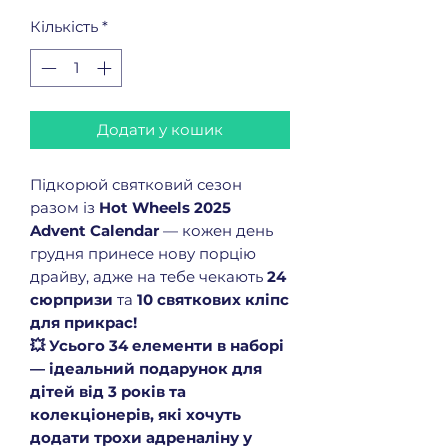
Кількість
*
Додати у кошик
Підкорюй святковий сезон
разом із
Hot Wheels 2025
Advent Calendar
— кожен день
грудня принесе нову порцію
драйву, адже на тебе чекають
24
сюрпризи
та
10 святкових кліпс
для прикрас!
💥 Усього 34 елементи в наборі
— ідеальний подарунок для
дітей від 3 років та
колекціонерів, які хочуть
додати трохи адреналіну у