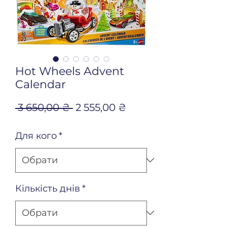
Hot Wheels Advent
Calendar
Звичайна
За
 3 650,00 ₴ 
2 555,00 ₴
ціна
розпродажем
Для кого
*
Кількість днів
*