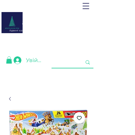
adventcalendar.shop
Адвент календар - це календар очікування Різдва або Нового
року.
Ми зібрали найкращі для Вас❤️
Увійти