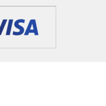
а оферта
а конфіденційності
ння товару та гарантія
 2020 @adventcalendar.shop