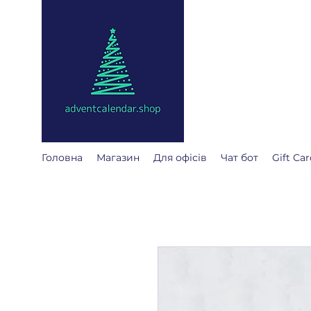
adventcalendar
Адвент календар - це к
Ми зібрали найкращі д
Головна
Магазин
Для офісів
Чат бот
Gift Car