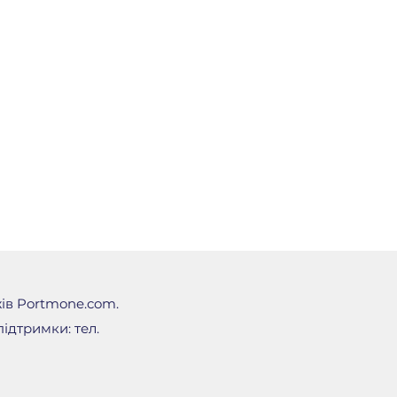
жів Portmone.com.
ідтримки: тел.