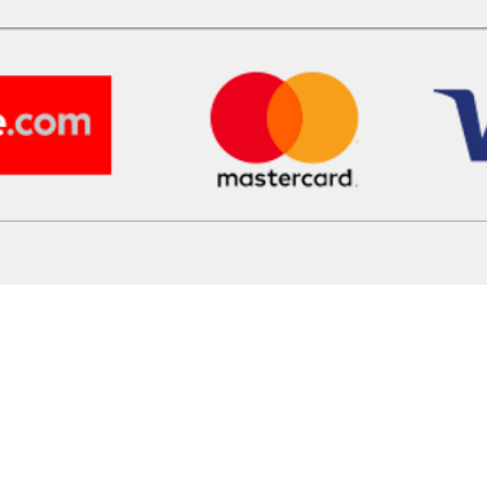
Публічн
op
Політик
Поверне
)
©since