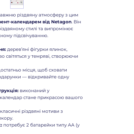
авжню різдвяну атмосферу з цим
вент-календарем від Netagon
. Він
іздвяному стилі та випромінює
жному підсвічуванню.
ня:
дерев’яні фігурки ялинок,
во світяться у темряві, створюючи
остатньо місця, щоб сховати
одарунки — відкривайте одну
трукція:
виконаний у
й календар стане прикрасою вашого
класичні різдвяні мотиви з
екору.
:
потребує 2 батарейки типу AA (у