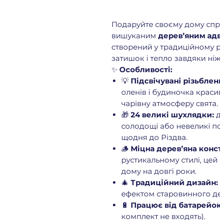
Подаруйте своєму дому спр
вишуканим
дерев’яним ад
створений у традиційному р
затишок і тепло завдяки ні
✨
Особливості:
💡
Підсвічувані різьблен
оленів і будиночка краси
чарівну атмосферу свята.
🎁
24 великі шухлядки:
д
солодощі або невеликі п
щодня до Різдва.
🪵
Міцна дерев’яна конс
рустикальному стилі, це
дому на довгі роки.
🎄
Традиційний дизайн:
ефектом старовинного д
🔋
Працює від батарейок
комплект не входять).