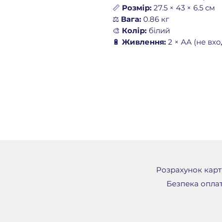
📏
Розмір:
27.5 × 43 × 6.5 см
⚖️
Вага:
0.86 кг
🎨
Колір:
білий
🔋
Живлення:
2 × AA (не вхо
Розрахунок картк
Безпека оплат