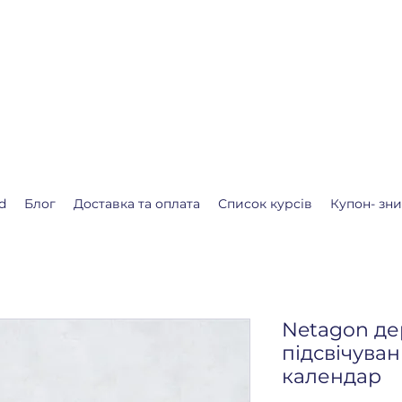
.shop
алендар очікування Різдва або Нового року.
ля Вас❤️
d
Блог
Доставка та оплата
Список курсів
Купон- зн
Netagon де
підсвічува
календар