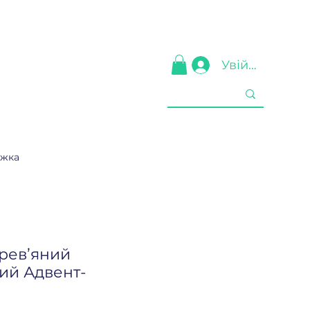
Увійти
ижка
рев’яний
ний Адвент-