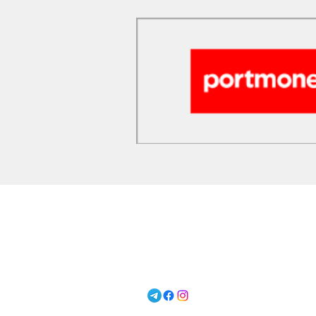
@adventcalendar.sh
info@adventcalendar.shop
+380931755064 (Viber, Telegram