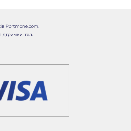
жів Portmone.com.
ідтримки: тел.