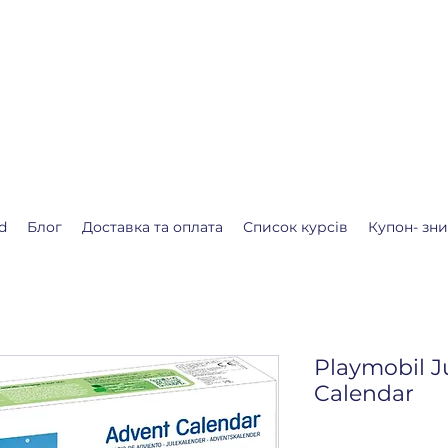
.shop
алендар очікування Різдва або Нового року.
ля Вас❤️
d
Блог
Доставка та оплата
Список курсів
Купон- зн
Playmobil J
Calendar