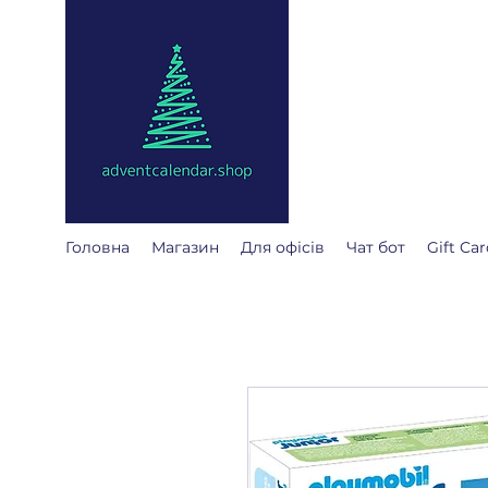
adventcalendar
Адвент календар - це к
Ми зібрали найкращі д
Головна
Магазин
Для офісів
Чат бот
Gift Car