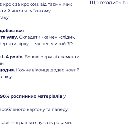
Що входить в
ає крок за кроком: від таємничих
нти й янголят у їхньому
Олень-літак
з т
аку.
комбінованими 
6 «каменів-слід
одобається
звороті (для гри
та уяву.
Складати «камені-сліди»,
9 лісових тварин
бертати зірку — як невеликий 3D-
лисиця, заєць, д
Різдвяна ялинк
1–4 років.
Великі округлі елементи
Зірка
з обертал
н.
2 янголята
та
Са
 щодня.
Кожне віконце додає новий
 лісу.
 90% рослинних матеріалів
у
еробленого картону та паперу,
mobil — іграшки служать роками.