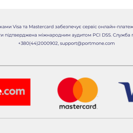
ами Visa та Mastercard забезпечує сервіс онлайн-плате
и підтверджена міжнародним аудитом PCI DSS. Служба п
+380(44)2000902,
support@portmone.com