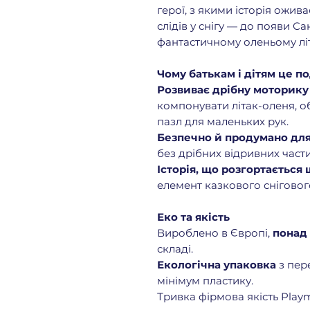
герої, з якими історія ожив
слідів у снігу — до появи Са
фантастичному оленьому літ
Чому батькам і дітям це п
Розвиває дрібну моторику 
компонувати літак-оленя, о
пазл для маленьких рук.
Безпечно й продумано для 
без дрібних відривних части
Історія, що розгортається
елемент казкового снігового
Еко та якість
Вироблено в Європі,
понад
складі.
Екологічна упаковка
з пер
мінімум пластику.
Тривка фірмова якість Play