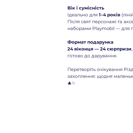
Вік і сумісність
Ідеально для
1–4 років
(ліні
Після свят персонажі та ак
наборами Playmobil — для гр
Формат подарунка
24 віконця — 24 сюрпризи
готово до дарування.
Перетворіть очікування Різд
захоплення: щодня маленька
🎄✨