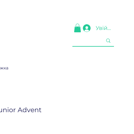
Увійти
ижка
unior Advent